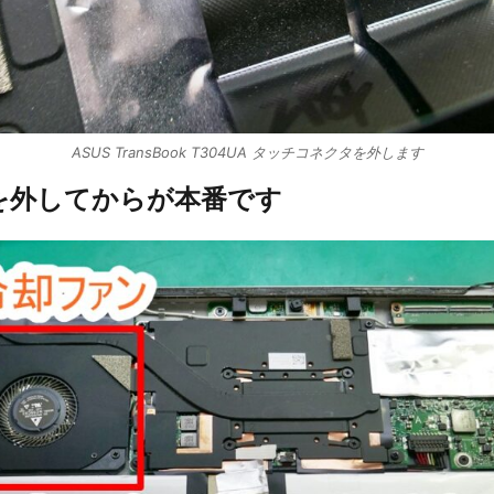
ASUS TransBook T304UA タッチコネクタを外します
を外してからが本番です