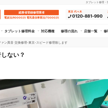
タブレット修理・Su
東京 代々木
総務省登録修理業者
0120-881-990
電波法/R000025 電気通信事業法/T000025
タブレット修理料金
対応機種
修理の流れ
店舗一覧
修
04UA ファン異音 交換修理-東京-スピード修理致します
音しない？