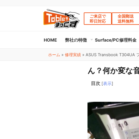
ご来店で
全国郵送
即日対応
送料無料
HOME
弊社の特徴
Surface/PC修理料金
ホーム
»
修理実績
»
ASUS Transbook T3
ん？何か変な
目次
[
表示
]