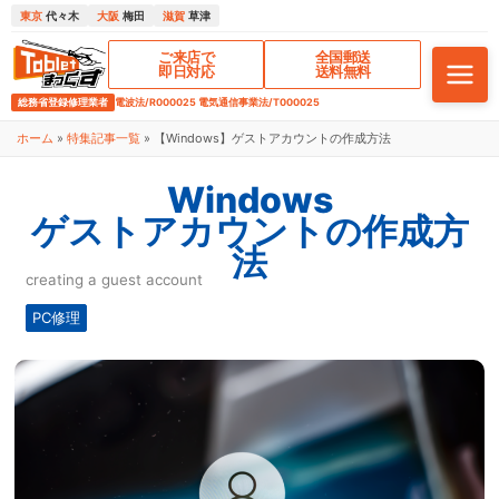
東京
代々木
大阪
梅田
滋賀
草津
ご来店で
全国郵送
即日対応
送料無料
総務省登録修理業者
電波法/R000025 電気通信事業法/T000025
ホーム
»
特集記事一覧
»
【Windows】ゲストアカウントの作成方法
Windows
ゲストアカウントの作成方
法
creating a guest account
PC修理