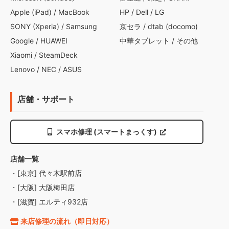
Apple (iPad)
/
MacBook
HP
/
Dell
/
LG
SONY (Xperia)
/
Samsung
京セラ
/
dtab (docomo)
Google
/
HUAWEI
中華タブレット
/
その他
Xiaomi
/
SteamDeck
Lenovo
/
NEC
/
ASUS
店舗・サポート
スマホ修理 (スマートまっくす)
店舗一覧
・[東京] 代々木駅前店
・[大阪] 大阪梅田店
・[滋賀] エルティ932店
来店修理の流れ（即日対応）