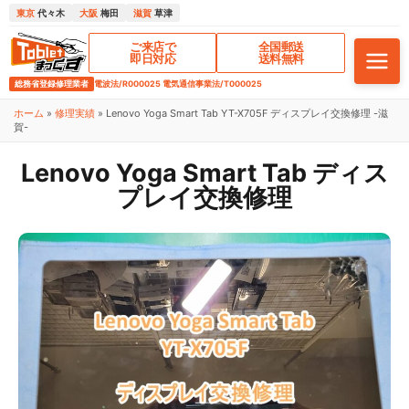
東京
代々木
大阪
梅田
滋賀
草津
ご来店で
全国郵送
即日対応
送料無料
総務省登録修理業者
電波法/R000025 電気通信事業法/T000025
ホーム
»
修理実績
»
Lenovo Yoga Smart Tab YT-X705F ディスプレイ交換修理 -滋
賀-
Lenovo Yoga Smart Tab ディス
プレイ交換修理