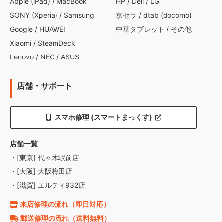
Apple (iPad)
/
MacBook
HP
/
Dell
/
LG
SONY (Xperia)
/
Samsung
京セラ
/
dtab (docomo)
Google
/
HUAWEI
中華タブレット
/
その他
Xiaomi
/
SteamDeck
Lenovo
/
NEC
/
ASUS
店舗・サポート
スマホ修理 (スマートまっくす)
店舗一覧
・[東京] 代々木駅前店
・[大阪] 大阪梅田店
・[滋賀] エルティ932店
来店修理の流れ（即日対応）
郵送修理の流れ（送料無料）