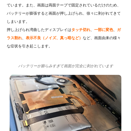
ています。また、画面は両面テープで固定されているだけのため、
バッテリーが膨張すると画面が押し上げられ、徐々に剥がれてきて
しまいます。
押し上げられ湾曲したディスプレイは
タッチ切れ
、
一部に変色
、
ガ
ラス割れ
、
表示不良（ノイズ、真っ暗など）
など、画面由来の様々
な症状を引き起こします。
バッテリーが膨らみすぎて画面が完全に剥がれています