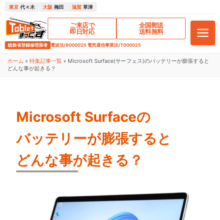
東京
代々木
大阪
梅田
滋賀
草津
ご来店で
全国郵送
即日対応
送料無料
総務省登録修理業者
電波法/R000025 電気通信事業法/T000025
ホーム
»
特集記事一覧
»
Microsoft Surface(サーフェス)のバッテリーが膨張すると
どんな事が起きる？
Microsoft Surfaceの
バッテリーが膨張すると
どんな事が起きる？