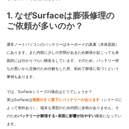
1. なぜSurfaceは膨張修理の
ご依頼が多いのか？
通常ノートパソコンのバッテリーはキーボードの真裏（本体底面）
にあります。また内部に少しの空間があるため膨張が起こっても表
面的には分かりづらい構造をしています。そのため、バッテリー持
ちが悪いから交換のため分解をした所、初めて膨張に気づくという
事例もあります。
では、Surfaceシリーズの場合はどうでしょうか？
実はSurfaceは
画面のすぐ真下にバッテリーがあります
（シリーズに
よって
例外あり）。端末も薄型のため内部に余裕がありません。そ
のため
バッテリーが膨張する
=
表面に影響が出やすい
構造になって
い
ます。