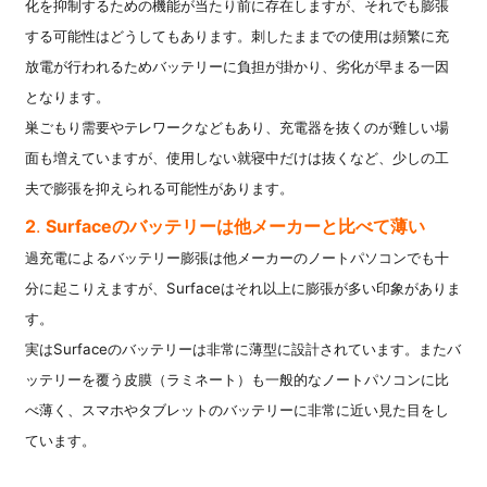
化を抑制するための機能が当たり前に存在しますが、それでも膨張
する可能性はどうしてもあります。刺したままでの使用は頻繁に充
放電が行われるためバッテリーに負担が掛かり、劣化が早まる一因
となります。
巣ごもり需要やテレワークなどもあり、
充電器を抜くのが難しい場
面も増えていますが、使用しない就寝中だけは抜くなど、少しの工
夫で膨張を抑えられる可能性があります。
2
.
Surfaceのバッテリーは他メーカーと比べて薄い
過充電によるバッテリー膨張は他メーカーのノートパソコンでも十
分に起こりえますが、Surfaceはそれ以上に膨張が多い印象がありま
す。
実はSurfaceのバッテリーは非常に薄型に設計されています。またバ
ッテリーを覆う皮膜（ラミネート）も一般的なノートパソコンに比
べ薄く、スマホやタブレットのバッテリーに非常に近い見た目をし
ています。