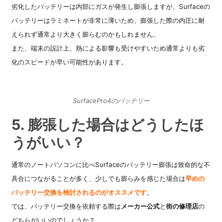
劣化したバッテリーは内部にガスが発生し膨張しますが、Surfaceの
バッテリーはラミネートが非常に薄いため、膨張した際の内圧に耐
えられず通常より大きく膨らむのかもしれません。
また、端末の設計上、熱による影響も受けやすいため通常よりも劣
化のスピードが早い可能性があります。
SurfacePro4のバッテリー
5. 膨張した場合はどうしたほ
うがいい？
通常のノートパソコンに比べSurfaceのバッテリー膨張は致命的な不
具合につながることが多く、少しでも膨らみを感じた場合は
早めの
バッテリー交換を検討されるのがオススメです
。
では、バッテリー交換を依頼する際は
メーカー公式
と
街の修理店
の
どちらがいいのでしょうか？