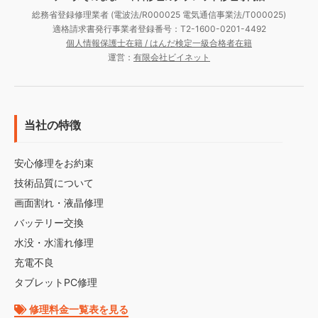
総務省登録修理業者 (電波法/R000025 電気通信事業法/T000025)
適格請求書発行事業者登録番号：T2-1600-0201-4492
個人情報保護士在籍 / はんだ検定一級合格者在籍
運営：
有限会社ビイネット
当社の特徴
安心修理をお約束
技術品質について
画面割れ・液晶修理
バッテリー交換
水没・水濡れ修理
充電不良
タブレットPC修理
修理料金一覧表を見る