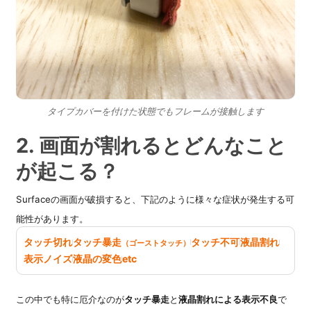
タイプカバーを付けた状態でもフレームが接触します
2. 画面が割れるとどんなこと
が起こる？
Surfaceの画面が破損すると、下記のように様々な症状が発生する可
能性があります。
タッチ切れ
タッチ暴走
タッチ不可
液晶割れ
（ゴーストタッチ）
表示ノイズ
液晶の変色
etc
この中でも特に厄介なのが
タッチ暴走
と
液晶割れによる表示不良
で