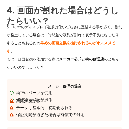
4. 画面が割れた場合はどうし
たらいい？
Surfaceのディスプレイ破損は使いづらさに直結する事が多く、割れ
が発生している場合は、時間差で液晶が割れて表示不良になったり
することもあるため
早めの画面交換を検討されるのがオススメで
す
。
では、画面交換を依頼する際は
メーカー公式
と
街の修理店
のどちら
がいいのでしょうか？
メーカー修理の場合
純正のパーツを使用
修理後も保証が残る
納期が掛かる
データは基本的に初期化される
保証期間が過ぎた場合は有償での対応