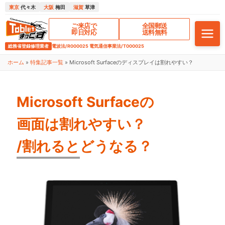
東京
代々木
大阪
梅田
滋賀
草津
ご来店で
全国郵送
即日対応
送料無料
総務省登録修理業者
電波法/R000025 電気通信事業法/T000025
ホーム
»
特集記事一覧
»
Microsoft Surfaceのディスプレイは割れやすい？
Microsoft Surfaceの
画面は割れやすい？
/割れるとどうなる？