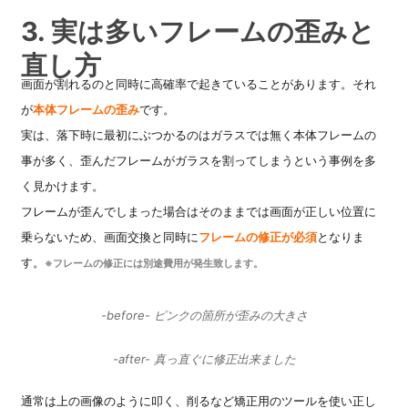
3. 実は多いフレームの歪みと
直し方
画面が割れるのと同時に高確率で起きていることがあります。それ
が
本体フレームの歪み
です。
実は、落下時に最初にぶつかるのはガラスでは無く本体フレームの
事が多く、歪んだフレームがガラスを割ってしまうという事例を多
く見かけます。
フレームが歪んでしまった場合はそのままでは画面が正しい位置に
乗らないため、画面交換と同時に
フレームの修正が必須
となりま
す。
※フレームの修正には別途費用が発生致します。
-before- ピンクの箇所が歪みの大きさ
-after- 真っ直ぐに修正出来ました
通常は上の画像のように叩く、削るなど矯正用のツールを使い正し