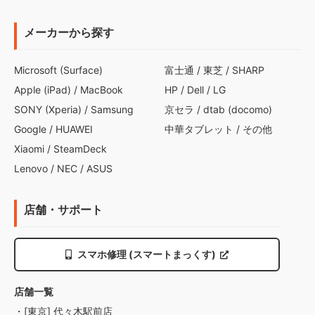
メーカーから探す
Microsoft (Surface)
富士通
/
東芝
/
SHARP
Apple (iPad)
/
MacBook
HP
/
Dell
/
LG
SONY (Xperia)
/
Samsung
京セラ
/
dtab (docomo)
Google
/
HUAWEI
中華タブレット
/
その他
Xiaomi
/
SteamDeck
Lenovo
/
NEC
/
ASUS
店舗・サポート
スマホ修理 (スマートまっくす)
店舗一覧
・[東京] 代々木駅前店