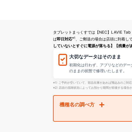
タブレットまっくすでは【NEC】LAVIE T
※1
ば
即日対応
、ご郵送の場合は店頭に到着して
していないとすぐに電源が落ちる】【残量が
大切なデータはそのまま
初期化は行わず、アプリなどのデー
のままの状態で修理いたします。
※1) ご予約が空いていて、部品在庫があれば飛込みのご対
※2) 店頭の混雑状況によってお預かり期間が前後する場合
機種名の調べ方