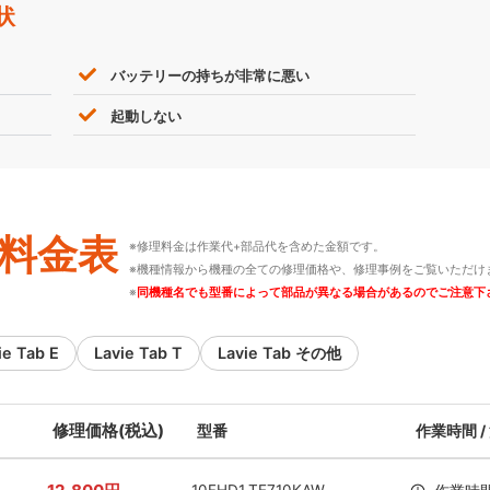
状
バッテリーの持ちが非常に悪い
起動しない
料金表
※修理料金は作業代+部品代を含めた金額です。
※機種情報から機種の全ての修理価格や、修理事例をご覧いただけ
※
同機種名でも型番によって部品が異なる場合があるのでご注意下
ie Tab E
Lavie Tab T
Lavie Tab その他
修理価格(税込)
型番
作業時間 /