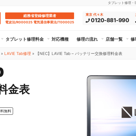
タブレット修理・Su
東京 代々木
総務省登録修理業者
0120-881-990
電波法/R000025 電気通信事業法/T000025
タブレット修理料金
対応機種
修理の流れ
店舗一覧
修
»
LAVIE Tab修理
»
【NEC】LAVIE Tab – バッテリー交換修理料金表
b
料金表
送料無料