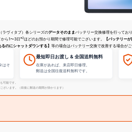
ab（ラヴィタブ）各シリーズの
データそのまま
バッテリー交換修理を行ってお
※2
から1〜3日
ほどのお預かり期間で修理可能でございます。
【バッテリーが
あるのにシャットダウンする】
等の場合はバッテリー交換で改善する場合がご
最短即日お渡し & 全国送料無料
タはそ
在庫があれば、来店即日修理。
郵送は全国往復送料無料です。
応も可能です。
がございます。（前後に郵送の期間が掛かります）