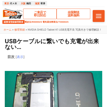
東京
代々木
大阪
梅田
滋賀
草津
ご来店で
全国郵送
即日対応
送料無料
総務省登録修理業者
電波法/R000025 電気通信事業法/T000025
ホーム
»
修理実績
»
NVIDIA SHIELD Tablet K1 USB充電不良 写真付きで修理解説！
USBケーブルに繋いでも充電が出来
ない…
目次
[
表示
]