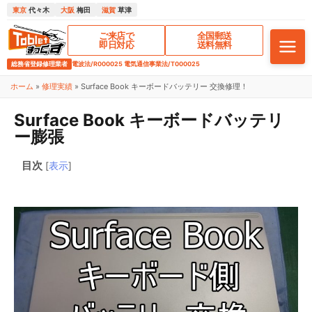
東京
代々木
大阪
梅田
滋賀
草津
ご来店で
全国郵送
即日対応
送料無料
総務省登録修理業者
電波法/R000025 電気通信事業法/T000025
ホーム
»
修理実績
»
Surface Book キーボードバッテリー 交換修理！
Surface Book キーボードバッテリ
ー膨張
目次
[
表示
]