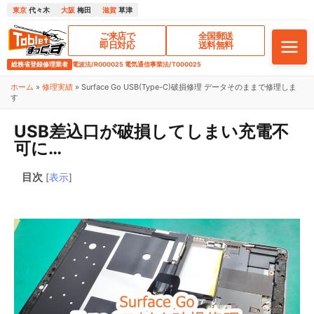
東京
代々木
大阪
梅田
滋賀
草津
ご来店で
全国郵送
即日対応
送料無料
総務省登録修理業者
電波法/R000025 電気通信事業法/T000025
ホーム
»
修理実績
»
Surface Go USB(Type-C)破損修理 データそのままで修理しま
す
USB差込口が破損してしまい充電不
可に…
目次
[
表示
]