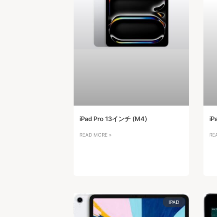
iPad Pro 13インチ (M4)
iP
READ MORE »
RE
IPAD