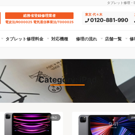
タブレット修理・Su
東京 代々木
総務省登録修理業者
0120-881-990
電波法/R000025 電気通信事業法/T000025
タブレット修理料金
対応機種
修理の流れ
店舗一覧
修
Category: iPad
IPAD
IP