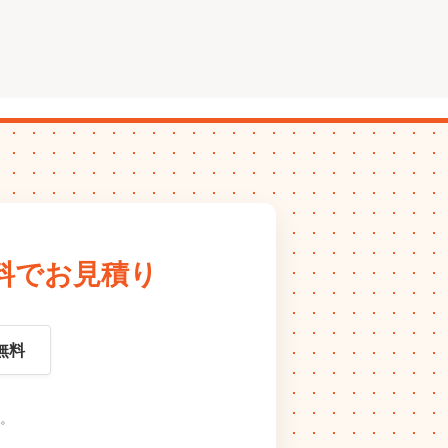
料でお見積り
無料
。