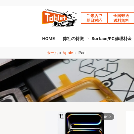
ご来店で
全国郵送
即日対応
送料無料
HOME
弊社の特徴
Surface/PC修理料金
ホーム
»
Apple
»
iPad
IPAD