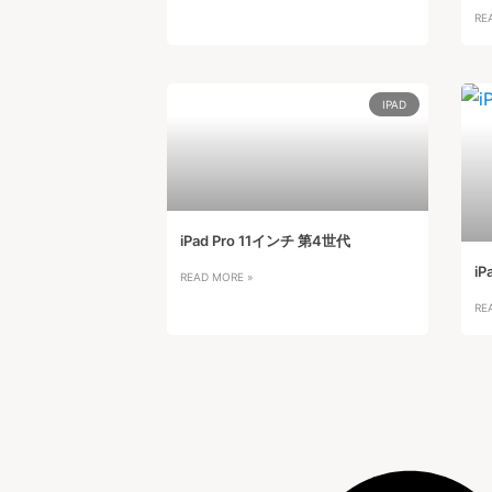
RE
IPAD
iPad Pro 11インチ 第4世代
iP
READ MORE »
RE