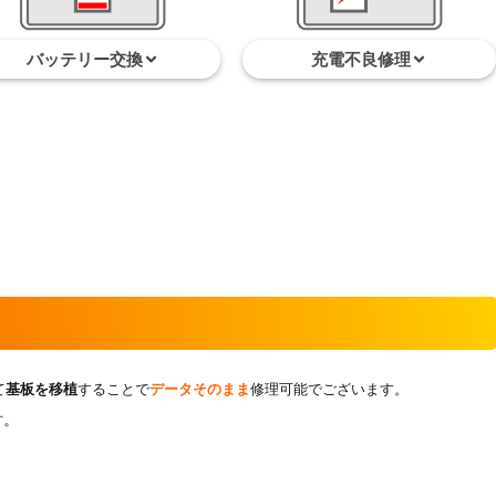
バッテリー交換
充電不良修理
て
基板を移植
することで
データそのまま
修理可能でございます。
す。