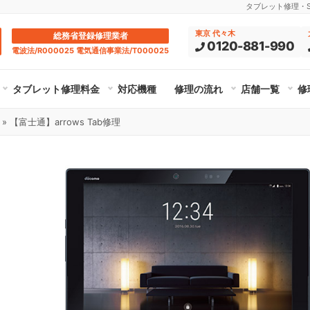
タブレット修理・Su
東京 代々木
総務省登録修理業者
0120-881-990
電波法/R000025 電気通信事業法/T000025
タブレット修理料金
対応機種
修理の流れ
店舗一覧
修
»
【富士通】arrows Tab修理