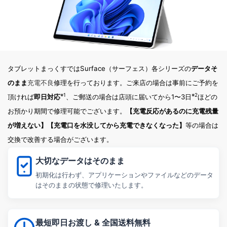
タブレットまっくすではSurface（サーフェス）各シリーズの
データそ
のまま
充電不良
修理を行っております。ご来店の場合は事前にご予約を
※1
※2
頂ければ
即日対応
、ご郵送の場合は店頭に届いてから1〜3日
ほどの
お預かり期間で修理可能でございます。
【充電反応があるのに充電残量
が増えない】
【充電口を水没してから充電できなくなった】
等の場合は
交換で改善する場合がございます。
大切なデータはそのまま
初期化は行わず、アプリケーションやファイルなどのデータ
はそのままの状態で修理いたします。
最短即日お渡し & 全国送料無料