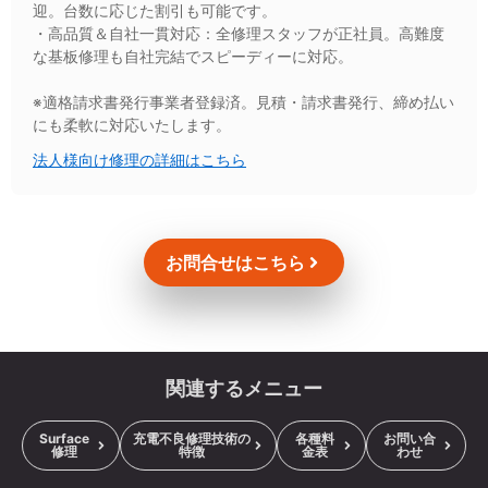
迎。台数に応じた割引も可能です。
・高品質＆自社一貫対応：全修理スタッフが正社員。高難度
な基板修理も自社完結でスピーディーに対応。
※適格請求書発行事業者登録済。見積・請求書発行、締め払い
にも柔軟に対応いたします。
法人様向け修理の詳細はこちら
お問合せはこちら
関連するメニュー
Surface
充電不良修理技術の
各種料
お問い合
修理
特徴
金表
わせ