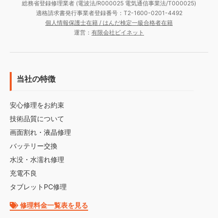
総務省登録修理業者 (電波法/R000025 電気通信事業法/T000025)
適格請求書発行事業者登録番号：T2-1600-0201-4492
個人情報保護士在籍 / はんだ検定一級合格者在籍
運営：
有限会社ビイネット
当社の特徴
安心修理をお約束
技術品質について
画面割れ・液晶修理
バッテリー交換
水没・水濡れ修理
充電不良
タブレットPC修理
修理料金一覧表を見る