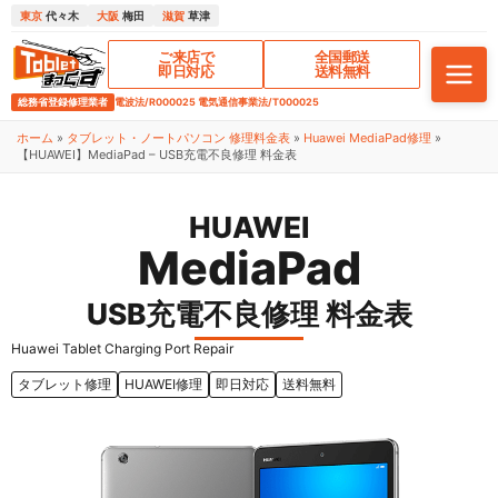
東京
代々木
大阪
梅田
滋賀
草津
ご来店で
全国郵送
即日対応
送料無料
総務省登録修理業者
電波法/R000025 電気通信事業法/T000025
ホーム
»
タブレット・ノートパソコン 修理料金表
»
Huawei MediaPad修理
»
【HUAWEI】MediaPad – USB充電不良修理 料金表
HUAWEI
MediaPad
USB充電不良修理 料金表
Huawei Tablet Charging Port Repair
タブレット修理
HUAWEI修理
即日対応
送料無料