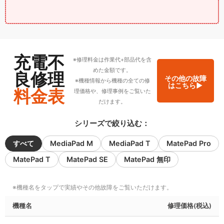
充電不
※修理料金は作業代+部品代を含
めた金額です。
良修理
その他の故障
※機種情報から機種の全ての修
はこちら▶︎
料金表
理価格や、修理事例をご覧いた
だけます。
シリーズで絞り込む：
すべて
MediaPad M
MediaPad T
MatePad Pro
MatePad T
MatePad SE
MatePad 無印
機種名
修理価格(税込)