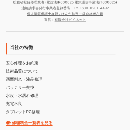
総務省登録修理業者 (電波法/R000025 電気通信事業法/T000025)
適格請求書発行事業者登録番号：T2-1600-0201-4492
個人情報保護士在籍 / はんだ検定一級合格者在籍
運営：
有限会社ビイネット
当社の特徴
安心修理をお約束
技術品質について
画面割れ・液晶修理
バッテリー交換
水没・水濡れ修理
充電不良
タブレットPC修理
修理料金一覧表を見る