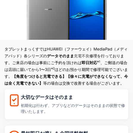
タブレットまっくすではHUAWEI（ファーウェイ）MediaPad（メディ
アパッド）各シリーズの
データそのまま
充電不良
修理を行っておりま
※1
す。ご来店の場合は事前にご予約を頂ければ
即日対応
、ご郵送の場合
※2
は店頭に届いてから1〜3日
ほどのお預かり期間で修理可能でございま
す。
【角度をつけると充電できる】【徐々に充電ができなくなって、今
は全く充電できない】
等の場合は交換で改善する場合がございます。
大切なデータはそのまま
初期化は行わず、アプリなどのデータはそのままの状態で修
理いたします。