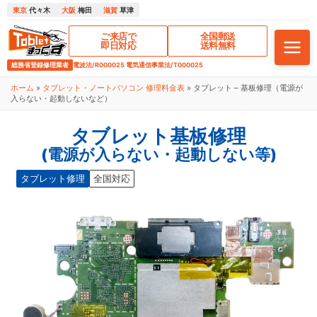
東京
代々木
大阪
梅田
滋賀
草津
ご来店で
全国郵送
即日対応
送料無料
総務省登録修理業者
電波法/R000025 電気通信事業法/T000025
ホーム
»
タブレット・ノートパソコン 修理料金表
»
タブレット – 基板修理（電源が
入らない・起動しないなど）
タブレット基板修理
(電源が入らない・起動しない等)
タブレット修理
全国対応