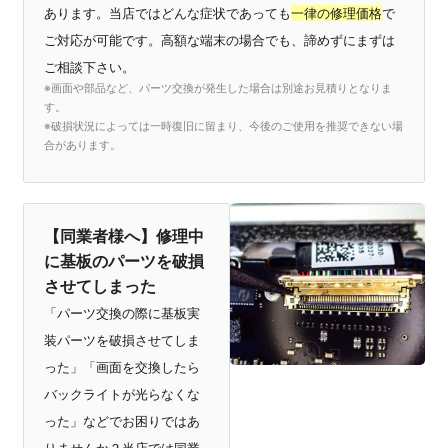
あります。当店ではどんな症状であっても
一律の修理価格
で
ご対応が可能です。高額な端末の場合でも、諦めずにまずは
ご相談下さい。
※画面や部品など、パーツ交換が発生した場合は別途お見積りとなりま
す。
※破損状況によっては一時復旧に留まり、今後のご使用を推奨できない場
合があります。
【同業者様へ】修理中
に基板のパーツを破損
させてしまった
「パーツ交換の際に基板実
装パーツを破損させてしま
った」「画面を交換したら
バックライトが光らなくな
った」などでお困りではあ
りませんか？当店では同業