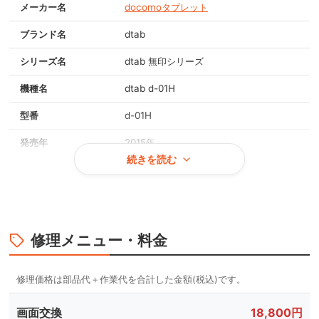
メーカー名
docomoタブレット
ブランド名
dtab
シリーズ名
dtab 無印シリーズ
機種名
dtab d-01H
型番
d-01H
発売年
2015年
続きを読む
画面サイズ
10.1インチ
重量
約498g
OS
Android 5.1
修理メニュー・料金
対応メモリ
2GB
本体カラー
シルバー
画面交換
18,800円