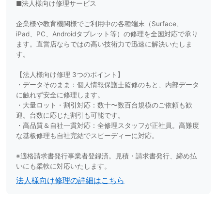
■法人様向け修理サービス
企業様や教育機関様でご利用中の各種端末（Surface、
iPad、PC、Androidタブレット等）の修理を全国対応で承り
ます。直営店ならではの高い技術力で迅速に解決いたしま
す。
【法人様向け修理 3つのポイント】
・データそのまま：個人情報保護士監修のもと、内部データ
に触れず安全に修理します。
・大量ロット・割引対応：数十〜数百台規模のご依頼も歓
迎。台数に応じた割引も可能です。
・高品質＆自社一貫対応：全修理スタッフが正社員。高難度
な基板修理も自社完結でスピーディーに対応。
※適格請求書発行事業者登録済。見積・請求書発行、締め払
いにも柔軟に対応いたします。
法人様向け修理の詳細はこちら