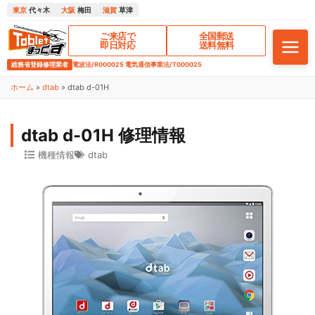
東京
代々木
大阪
梅田
滋賀
草津
ご来店で
全国郵送
即日対応
送料無料
総務省登録修理業者
電波法/R000025 電気通信事業法/T000025
ホーム
»
dtab
»
dtab d-01H
dtab d-01H 修理情報
機種情報
dtab