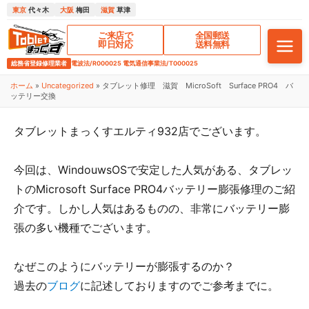
東京
代々木
大阪
梅田
滋賀
草津
ご来店で
全国郵送
即日対応
送料無料
総務省登録修理業者
電波法/R000025 電気通信事業法/T000025
ホーム
»
Uncategorized
»
タブレット修理 滋賀 MicroSoft Surface PRO4 バ
ッテリー交換
タブレットまっくすエルティ932店でございます。
今回は、WindouwsOSで安定した人気がある、タブレッ
トの
Microsoft Surface PRO4バッテリー膨張修理のご紹
介です。しかし人気はあるものの、
非常にバッテリー膨
張の多い機種でございます。
なぜこのようにバッテリーが膨張するのか？
過去の
ブログ
に記述しておりますのでご参考までに。