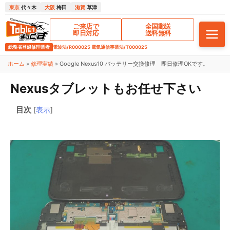
東京
代々木
大阪
梅田
滋賀
草津
ご来店で
全国郵送
即日対応
送料無料
総務省登録修理業者
電波法/R000025 電気通信事業法/T000025
ホーム
»
修理実績
»
Google Nexus10 バッテリー交換修理 即日修理OKです。
Nexusタブレットもお任せ下さい
目次
[
表示
]