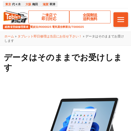
東京
代々木
大阪
梅田
滋賀
草津
ご来店で
全国郵送
即日対応
送料無料
総務省登録修理業者
電波法/R000025 電気通信事業法/T000025
ホーム
»
タブレット即日修理は当店にお任せ下さい！
»
データはそのままでお受け
します
データはそのままでお受けしま
す