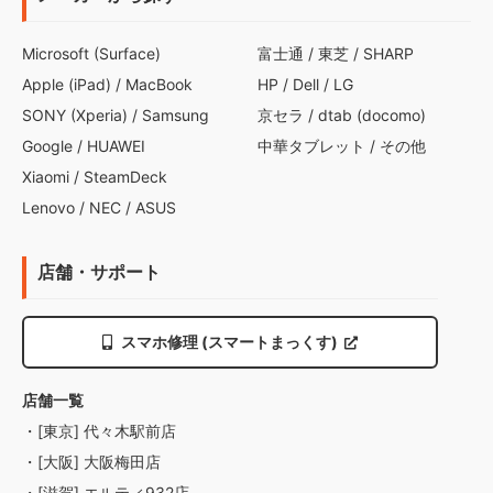
Microsoft (Surface)
富士通
/
東芝
/
SHARP
Apple (iPad)
/
MacBook
HP
/
Dell
/
LG
SONY (Xperia)
/
Samsung
京セラ
/
dtab (docomo)
Google
/
HUAWEI
中華タブレット
/
その他
Xiaomi
/
SteamDeck
Lenovo
/
NEC
/
ASUS
店舗・サポート
スマホ修理 (スマートまっくす)
店舗一覧
・[東京] 代々木駅前店
・[大阪] 大阪梅田店
・[滋賀] エルティ932店