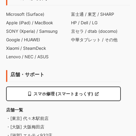
Microsoft (Surface)
富士通
/
東芝
/
SHARP
Apple (iPad)
/
MacBook
HP
/
Dell
/
LG
SONY (Xperia)
/
Samsung
京セラ
/
dtab (docomo)
Google
/
HUAWEI
中華タブレット
/
その他
Xiaomi
/
SteamDeck
Lenovo
/
NEC
/
ASUS
店舗・サポート
スマホ修理 (スマートまっくす)
店舗一覧
・[東京] 代々木駅前店
・[大阪] 大阪梅田店
・[滋賀] エルティ932店