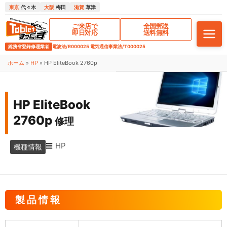
東京
代々木
大阪
梅田
滋賀
草津
ご来店で
全国郵送
即日対応
送料無料
総務省登録修理業者
電波法/R000025 電気通信事業法/T000025
ホーム
»
HP
»
HP EliteBook 2760p
HP EliteBook
2760p
修理
HP
機種情報
製品情報