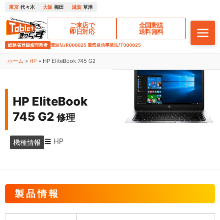
東京
代々木
大阪
梅田
滋賀
草津
ご来店で
全国郵送
即日対応
送料無料
総務省登録修理業者
電波法/R000025 電気通信事業法/T000025
ホーム
»
HP
»
HP EliteBook 745 G2
HP EliteBook
745 G2
修理
HP
機種情報
製品情報