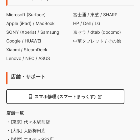
Microsoft (Surface)
富士通
/
東芝
/
SHARP
Apple (iPad)
/
MacBook
HP
/
Dell
/
LG
SONY (Xperia)
/
Samsung
京セラ
/
dtab (docomo)
Google
/
HUAWEI
中華タブレット
/
その他
Xiaomi
/
SteamDeck
Lenovo
/
NEC
/
ASUS
店舗・サポート
スマホ修理 (スマートまっくす)
店舗一覧
・[東京] 代々木駅前店
・[大阪] 大阪梅田店
・[滋賀] エルティ932店