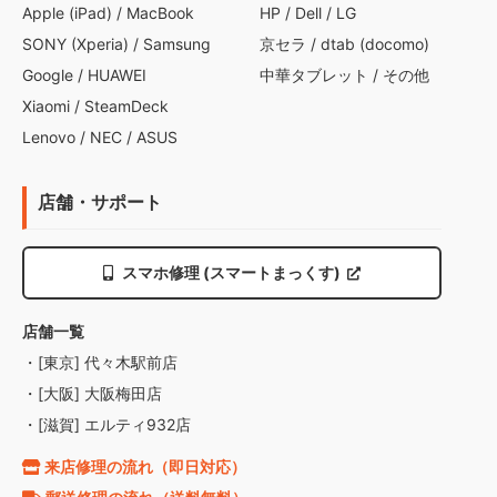
Apple (iPad)
/
MacBook
HP
/
Dell
/
LG
SONY (Xperia)
/
Samsung
京セラ
/
dtab (docomo)
Google
/
HUAWEI
中華タブレット
/
その他
Xiaomi
/
SteamDeck
Lenovo
/
NEC
/
ASUS
店舗・サポート
スマホ修理 (スマートまっくす)
店舗一覧
・[東京] 代々木駅前店
・[大阪] 大阪梅田店
・[滋賀] エルティ932店
来店修理の流れ（即日対応）