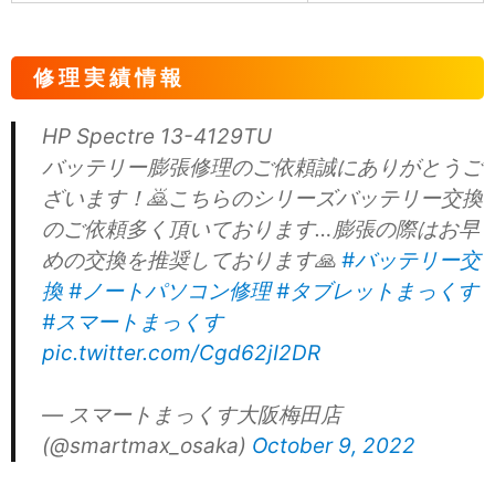
修理実績情報
HP Spectre 13-4129TU
バッテリー膨張修理のご依頼誠にありがとうご
ざいます！🙇こちらのシリーズバッテリー交換
のご依頼多く頂いております…膨張の際はお早
めの交換を推奨しております🙏
#バッテリー交
換
#ノートパソコン修理
#タブレットまっくす
#スマートまっくす
pic.twitter.com/Cgd62jI2DR
— スマートまっくす大阪梅田店
(@smartmax_osaka)
October 9, 2022