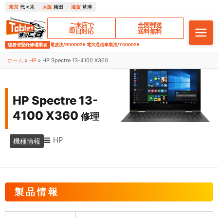
東京
代々木
大阪
梅田
滋賀
草津
ご来店で
全国郵送
即日対応
送料無料
総務省登録修理業者
電波法/R000025 電気通信事業法/T000025
ホーム
»
HP
»
HP Spectre 13-4100 X360
HP Spectre 13-
4100 X360
修理
HP
機種情報
製品情報