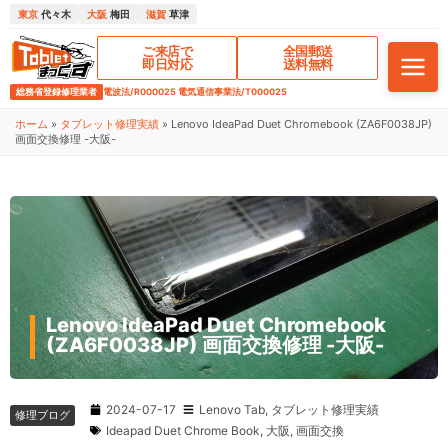
東京
代々木
大阪
梅田
滋賀
草津
ご来店で
全国郵送
即日対応
送料無料
総務省登録修理業者
電波法/R000025 電気通信事業法/T000025
ホーム
»
タブレット修理実績
»
Lenovo IdeaPad Duet Chromebook (ZA6F0038JP)
画面交換修理 -大阪-
Lenovo IdeaPad Duet Chromebook
(ZA6F0038JP) 画面交換修理 -大阪-
2024-07-17
Lenovo Tab
,
タブレット修理実績
修理ブログ
Ideapad Duet Chrome Book
,
大阪
,
画面交換