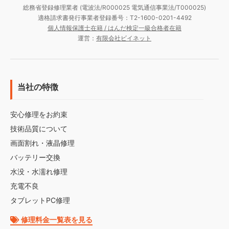
総務省登録修理業者 (電波法/R000025 電気通信事業法/T000025)
適格請求書発行事業者登録番号：T2-1600-0201-4492
個人情報保護士在籍 / はんだ検定一級合格者在籍
運営：
有限会社ビイネット
当社の特徴
安心修理をお約束
技術品質について
画面割れ・液晶修理
バッテリー交換
水没・水濡れ修理
充電不良
タブレットPC修理
修理料金一覧表を見る