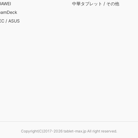
UAWEI
中華タブレット
/
その他
eamDeck
EC
/
ASUS
Copyright(C)2017-2026 tablet-max.jp All right reserved.