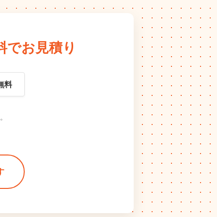
料でお見積り
無料
。
す