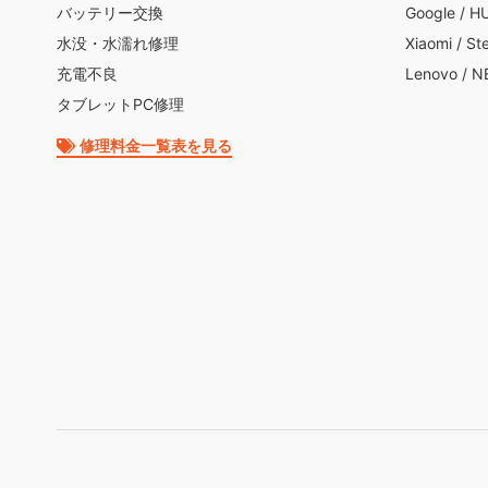
バッテリー交換
Google
/
H
水没・水濡れ修理
Xiaomi
/
St
充電不良
Lenovo
/
N
タブレットPC修理
修理料金一覧表を見る