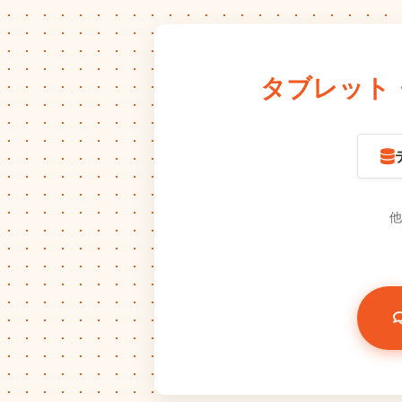
タブレット
他