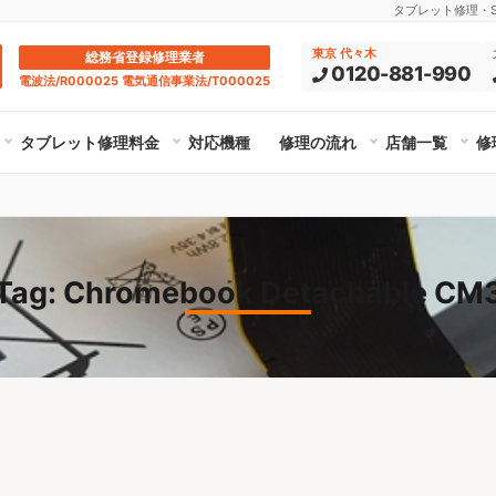
タブレット修理・Su
東京 代々木
総務省登録修理業者
0120-881-990
電波法/R000025 電気通信事業法/T000025
タブレット修理料金
対応機種
修理の流れ
店舗一覧
修
Tag: Chromebook Detachable CM