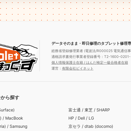
データそのまま・即日修理のタブレット修理
総務省登録修理業者 (電波法/R000025 電気通信事業
適格請求書発行事業者登録番号：T2-1600-0201-
個人情報保護士在籍 / はんだ検定一級合格者在籍
運営：
有限会社ビイネット
ーから探す
Surface)
富士通
/
東芝
/
SHARP
)
/
MacBook
HP
/
Dell
/
LG
ia)
/
Samsung
京セラ
/
dtab (docomo)