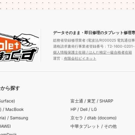
データそのまま・即日修理のタブレット修理
総務省登録修理業者 (電波法/R000025 電気通信事業
適格請求書発行事業者登録番号：T2-1600-0201-
個人情報保護士在籍 / はんだ検定一級合格者在籍
運営：
有限会社ビイネット
ーから探す
Surface)
富士通
/
東芝
/
SHARP
)
/
MacBook
HP
/
Dell
/
LG
ia)
/
Samsung
京セラ
/
dtab (docomo)
UAWEI
中華タブレット
/
その他
eamDeck