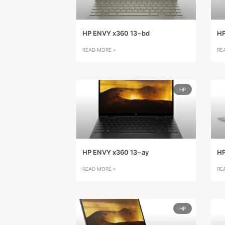
HP ENVY x360 13−bd
HP
READ MORE »
RE
HP
HP ENVY x360 13−ay
HP
READ MORE »
RE
HP