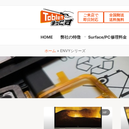
ご来店で
全国郵送
即日対応
送料無料
HOME
弊社の特徴
Surface/PC修理料金
ホーム
»
ENVYシリーズ
HP