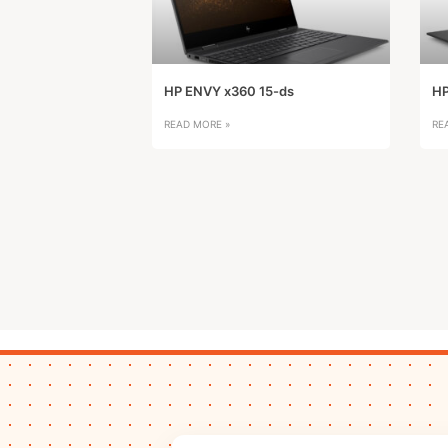
HP ENVY x360 15-ds
HP
READ MORE »
RE