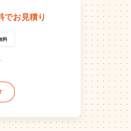
料でお見積り
無料
。
す