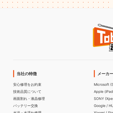
当社の特徴
メーカ
安心修理をお約束
Microsoft (
技術品質について
Apple (iPad
画面割れ・液晶修理
SONY (Xper
バッテリー交換
Google
/
H
水没・水濡れ修理
Xiaomi
/
St