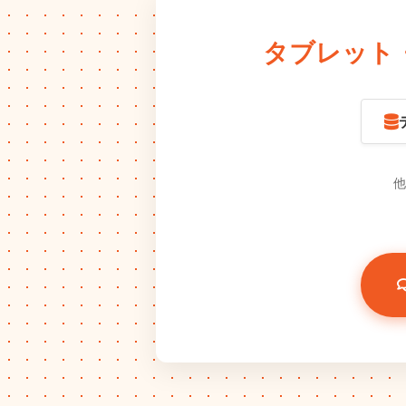
タブレット
他