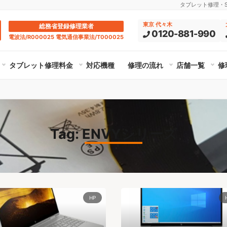
タブレット修理・Su
東京 代々木
総務省登録修理業者
0120-881-990
電波法/R000025 電気通信事業法/T000025
タブレット修理料金
対応機種
修理の流れ
店舗一覧
修
Tag: ENVYシリーズ
HP