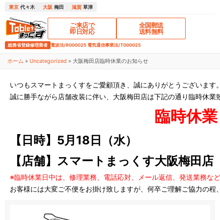
東京
代々木
大阪
梅田
滋賀
草津
ご来店で
全国郵送
即日対応
送料無料
総務省登録修理業者
電波法/R000025 電気通信事業法/T000025
ホーム
»
Uncategorized
»
大阪梅田店臨時休業のお知らせ
いつもスマートまっくすをご愛顧頂き、誠にありがとうございます
誠に勝手ながら店舗改装に伴い、大阪梅田店は下記の通り臨時休業
臨時休業
【日時】5月18日（水）
【店舗】スマートまっくす大阪梅田店
※臨時休業日中は、修理業務、電話応対、メール返信、発送業務な
お客様には大変ご不便をお掛け致しますが、何卒ご理解ご協力の程