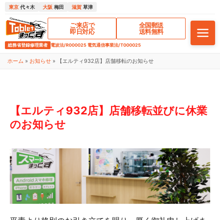
東京
代々木
大阪
梅田
滋賀
草津
ご来店で
全国郵送
即日対応
送料無料
総務省登録修理業者
電波法/R000025 電気通信事業法/T000025
ホーム
»
お知らせ
»
【エルティ932店】店舗移転のお知らせ
【エルティ932店】店舗移転並びに休業
のお知らせ