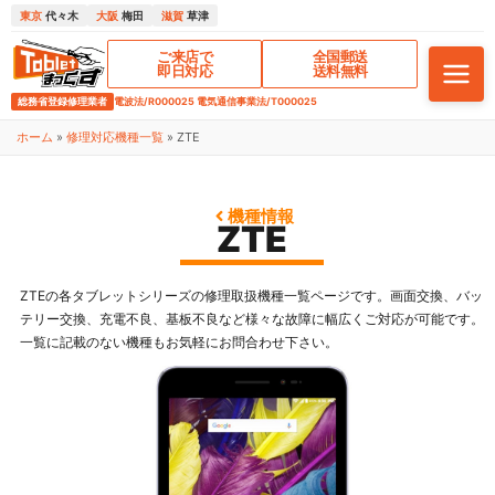
東京
代々木
大阪
梅田
滋賀
草津
ご来店で
全国郵送
即日対応
送料無料
総務省登録修理業者
電波法/R000025 電気通信事業法/T000025
ホーム
»
修理対応機種一覧
»
ZTE
機種情報
ZTE
ZTEの各タブレットシリーズの修理取扱機種一覧ページです。画面交換、バッ
テリー交換、充電不良、基板不良など様々な故障に幅広くご対応が可能です。
一覧に記載のない機種もお気軽にお問合わせ下さい。