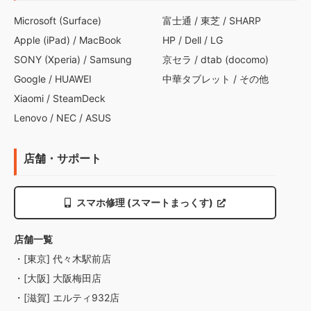
Microsoft (Surface)
富士通
/
東芝
/
SHARP
Apple (iPad)
/
MacBook
HP
/
Dell
/
LG
SONY (Xperia)
/
Samsung
京セラ
/
dtab (docomo)
Google
/
HUAWEI
中華タブレット
/
その他
Xiaomi
/
SteamDeck
Lenovo
/
NEC
/
ASUS
店舗・サポート
スマホ修理 (スマートまっくす)
店舗一覧
・[東京] 代々木駅前店
・[大阪] 大阪梅田店
・[滋賀] エルティ932店