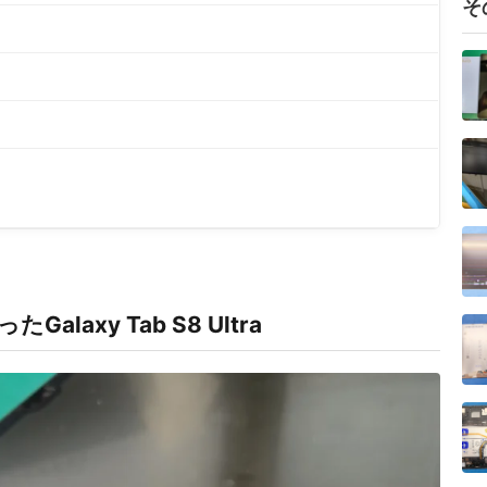
そ
xy Tab S8 Ultra