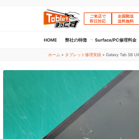
ご来店で
全国郵送
即日対応
送料無料
HOME
弊社の特徴
Surface/PC修理料金
ホーム
»
タブレット修理実績
»
Galaxy Tab