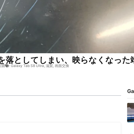
 画面の上に物を落としてしまい、映らなくな
実績
Galaxy Tab S8 Ultra
,
滋賀
,
画面交換
Ga