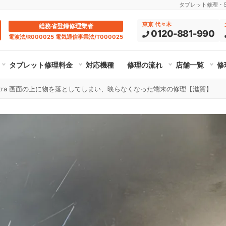
タブレット修理・Su
東京 代々木
総務省登録修理業者
0120-881-990
電波法/R000025 電気通信事業法/T000025
タブレット修理料金
対応機種
修理の流れ
店舗一覧
修
 S8 Ultra 画面の上に物を落としてしまい、映らなくなった端末の修理【滋賀】