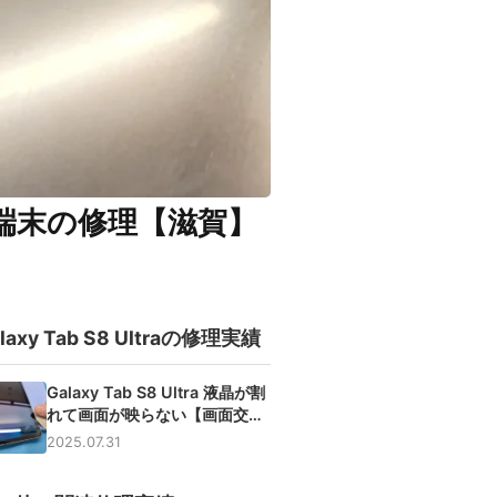
った端末の修理【滋賀】
laxy Tab S8 Ultraの修理実績
Galaxy Tab S8 Ultra 液晶が割
れて画面が映らない【画面交換
修理】
2025.07.31