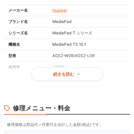
メーカー名
Huawei
ブランド名
MediaPad
シリーズ名
MediaPad T シリーズ
機種名
MediaPad T5 10.1
型番
AGS2-W09/AGS2-L09
発売年
2018年
続きを読む
画面サイズ
10.1インチ
重量
約465g
OS
Android 8.0
修理メニュー・料金
対応メモリ
2GB / 3GB
本体カラー
ブラック, ミストブルー