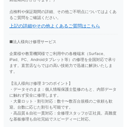
点検料や保証期間の詳細、その他ご不明点についてはよくあ
るご質問をご確認ください。
上記の詳細やその他よくあるご質問はこちら
■法人様向け修理サービス
企業様や教育機関様でご利用中の各種端末（Surface、
iPad、PC、Androidタブレット等）の修理を全国対応で承り
ます。直営店ならではの高い技術力で迅速に解決いたしま
す。
【法人様向け修理 3つのポイント】
・データそのまま：個人情報保護士監修のもと、内部データ
に触れず安全に修理します。
・大量ロット・割引対応：数十〜数百台規模のご依頼も歓
迎。台数に応じた割引も可能です。
・高品質＆自社一貫対応：全修理スタッフが正社員。高難度
な基板修理も自社完結でスピーディーに対応。