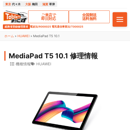
東京
代々木
大阪
梅田
滋賀
草津
ご来店で
全国郵送
即日対応
送料無料
総務省登録修理業者
電波法/R000025 電気通信事業法/T000025
ホーム
»
HUAWEI
»
MediaPad T5 10.1
MediaPad T5 10.1 修理情報
機種情報
HUAWEI