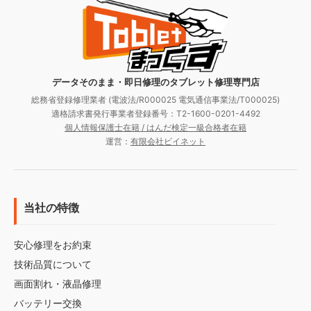
データそのまま・即日修理のタブレット修理専門店
総務省登録修理業者 (電波法/R000025 電気通信事業法/T000025)
適格請求書発行事業者登録番号：T2-1600-0201-4492
個人情報保護士在籍 / はんだ検定一級合格者在籍
運営：
有限会社ビイネット
当社の特徴
安心修理をお約束
技術品質について
画面割れ・液晶修理
バッテリー交換