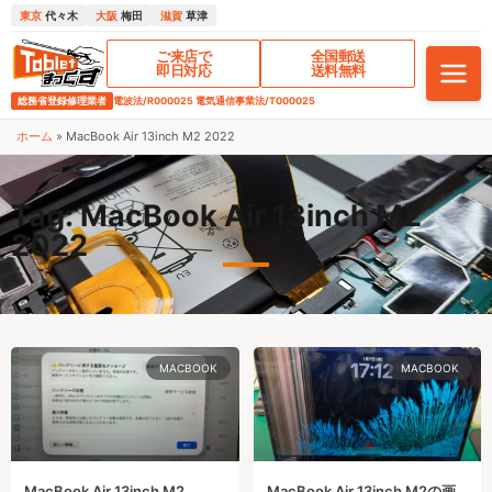
東京
代々木
大阪
梅田
滋賀
草津
ご来店で
全国郵送
即日対応
送料無料
総務省登録修理業者
電波法/R000025 電気通信事業法/T000025
ホーム
»
MacBook Air 13inch M2 2022
Tag: MacBook Air 13inch M2
2022
MACBOOK
MACBOOK
MacBook Air 13inch M2
MacBook Air 13inch M2の画