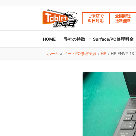
ご来店で
全国郵送
即日対応
送料無料
HOME
弊社の特徴
Surface/PC修理料金
ホーム
»
ノートPC修理実績
»
HP
»
HP ENVY 