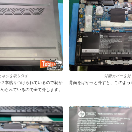
とネジを取り外す
背面カバーを外
が２本貼りつけられているので剥が
背面をぱかっと外すと、このよう
留められているので全て外します。