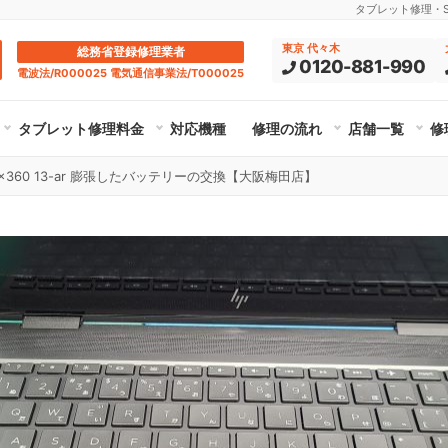
タブレット修理・Su
東京 代々木
総務省登録修理業者
0120-881-990
電波法/R000025 電気通信事業法/T000025
タブレット修理料金
対応機種
修理の流れ
店舗一覧
修
13 x360 13-ar 膨張したバッテリーの交換【大阪梅田店】