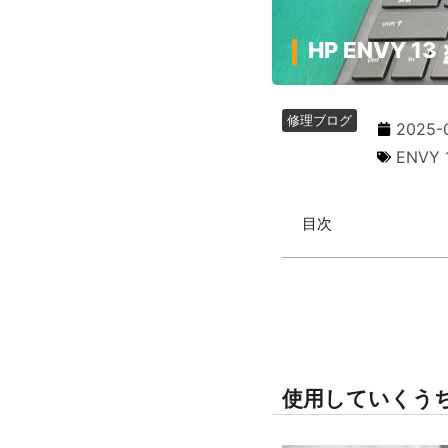
HP ENVY 
修理ブログ
2025-
ENVY 
目次
使用していくう