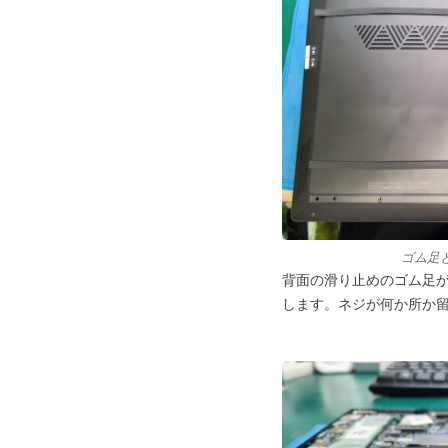
ゴム足
背面の滑り止めのゴム足
します。ネジが何か所か