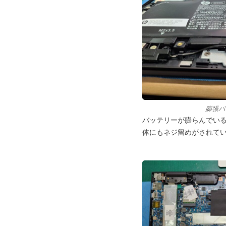
膨張バ
バッテリーが膨らんでい
体にもネジ留めがされて