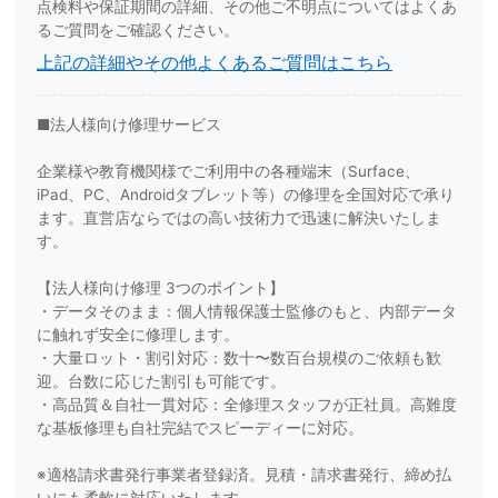
点検料や保証期間の詳細、その他ご不明点についてはよくあ
るご質問をご確認ください。
上記の詳細やその他よくあるご質問はこちら
■法人様向け修理サービス
企業様や教育機関様でご利用中の各種端末（Surface、
iPad、PC、Androidタブレット等）の修理を全国対応で承り
ます。直営店ならではの高い技術力で迅速に解決いたしま
す。
【法人様向け修理 3つのポイント】
・データそのまま：個人情報保護士監修のもと、内部データ
に触れず安全に修理します。
・大量ロット・割引対応：数十〜数百台規模のご依頼も歓
迎。台数に応じた割引も可能です。
・高品質＆自社一貫対応：全修理スタッフが正社員。高難度
な基板修理も自社完結でスピーディーに対応。
※適格請求書発行事業者登録済。見積・請求書発行、締め払