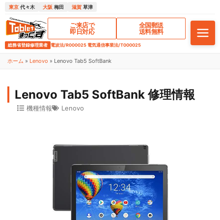
東京
代々木
大阪
梅田
滋賀
草津
ご来店で
全国郵送
即日対応
送料無料
総務省登録修理業者
電波法/R000025 電気通信事業法/T000025
ホーム
»
Lenovo
»
Lenovo Tab5 SoftBank
Lenovo Tab5 SoftBank 修理情報
機種情報
Lenovo