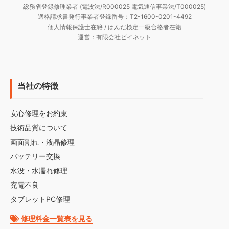
総務省登録修理業者 (電波法/R000025 電気通信事業法/T000025)
適格請求書発行事業者登録番号：T2-1600-0201-4492
個人情報保護士在籍 / はんだ検定一級合格者在籍
運営：
有限会社ビイネット
当社の特徴
安心修理をお約束
技術品質について
画面割れ・液晶修理
バッテリー交換
水没・水濡れ修理
充電不良
タブレットPC修理
修理料金一覧表を見る