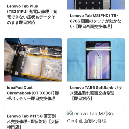
Lenovo Tab Plus
(TB351FU) 充電口修理！充
Lenovo Tab M8(FHD) TB-
電できない症状もデータそ
8705 画面のタッチが効かな
のまま即日対応
い【即日画面交換修理】
IdeaPad Duet
Lenovo TAB6 SoftBank ガラ
Chromebook(CT-X636F)膨
ス液晶割れ画面交換修理
張バッテリー即日交換修理
【即日対応】
Lenovo Tab P11 5G 画面割
れ交換修理 – 即日対応【大阪
梅田店】