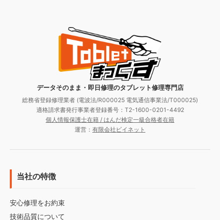
データそのまま・即日修理のタブレット修理専門店
総務省登録修理業者 (電波法/R000025 電気通信事業法/T000025)
適格請求書発行事業者登録番号：T2-1600-0201-4492
個人情報保護士在籍 / はんだ検定一級合格者在籍
運営：
有限会社ビイネット
当社の特徴
安心修理をお約束
技術品質について