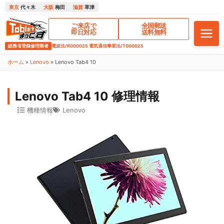
東京
代々木
大阪
梅田
滋賀
草津
ご来店で
全国郵送
即日対応
送料無料
総務省登録修理業者
電波法/R000025 電気通信事業法/T000025
ホーム
»
Lenovo
»
Lenovo Tab4 10
Lenovo Tab4 10 修理情報
機種情報
Lenovo