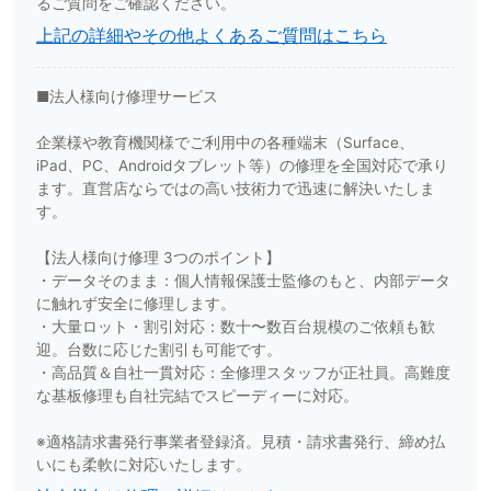
るご質問をご確認ください。
上記の詳細やその他よくあるご質問はこちら
■法人様向け修理サービス
企業様や教育機関様でご利用中の各種端末（Surface、
iPad、PC、Androidタブレット等）の修理を全国対応で承り
ます。直営店ならではの高い技術力で迅速に解決いたしま
す。
【法人様向け修理 3つのポイント】
・データそのまま：個人情報保護士監修のもと、内部データ
に触れず安全に修理します。
・大量ロット・割引対応：数十〜数百台規模のご依頼も歓
迎。台数に応じた割引も可能です。
・高品質＆自社一貫対応：全修理スタッフが正社員。高難度
な基板修理も自社完結でスピーディーに対応。
※適格請求書発行事業者登録済。見積・請求書発行、締め払
いにも柔軟に対応いたします。