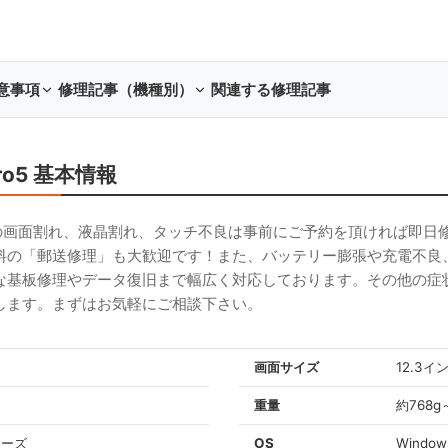
意事項
修理記事（機種別）
関連する修理記事
※Pro5 基本情報
(2017) ※Pro5の画面割れ、液晶割れ、タッチ不良は事前にご予約を頂け
料の「郵送修理」も大歓迎です！また、バッテリー膨張や充電不良
な基板修理やデータ復旧まで幅広く対応しております。その他の症
します。まずはお気軽にご相談下さい。
画面サイズ
12.3イ
重量
約768g
シリーズ
OS
Window