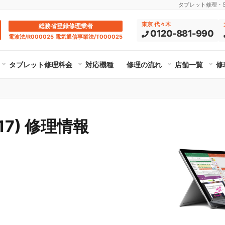
タブレット修理・Su
東京 代々木
総務省登録修理業者
0120-881-990
電波法/R000025 電気通信事業法/T000025
タブレット修理料金
対応機種
修理の流れ
店舗一覧
修
2017) 修理情報