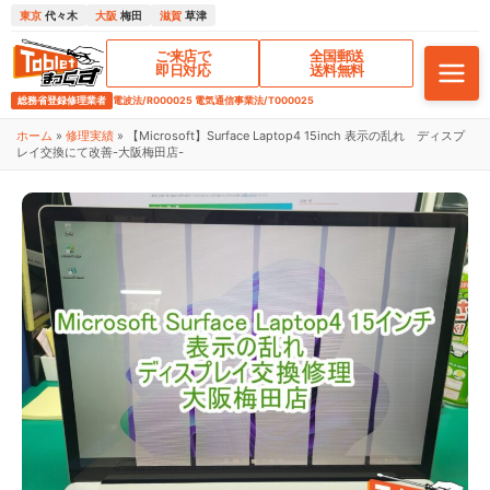
東京
代々木
大阪
梅田
滋賀
草津
ご来店で
全国郵送
即日対応
送料無料
総務省登録修理業者
電波法/R000025 電気通信事業法/T000025
ホーム
»
修理実績
»
【Microsoft】Surface Laptop4 15inch 表示の乱れ ディスプ
レイ交換にて改善-大阪梅田店-