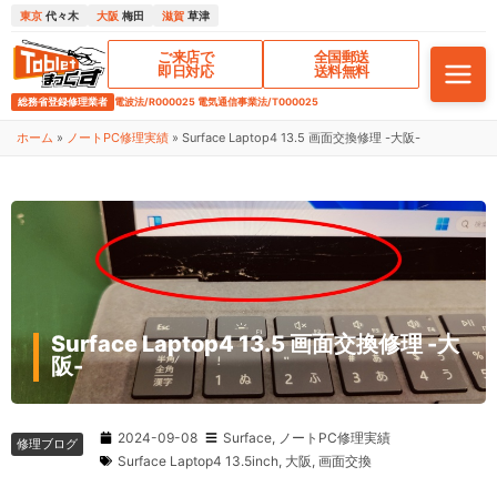
東京
代々木
大阪
梅田
滋賀
草津
ご来店で
全国郵送
即日対応
送料無料
総務省登録修理業者
電波法/R000025 電気通信事業法/T000025
ホーム
»
ノートPC修理実績
»
Surface Laptop4 13.5 画面交換修理 -大阪-
Surface Laptop4 13.5 画面交換修理 -大
阪-
2024-09-08
Surface
,
ノートPC修理実績
修理ブログ
Surface Laptop4 13.5inch
,
大阪
,
画面交換