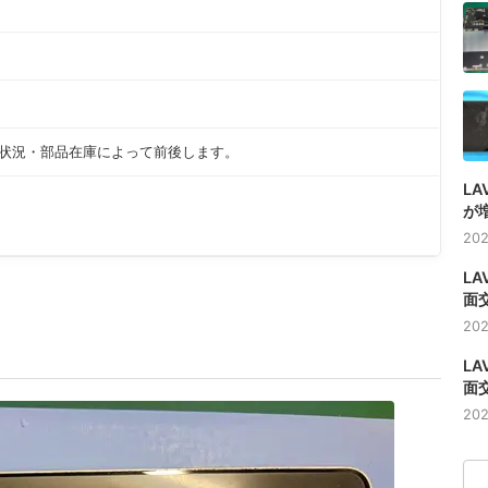
約状況・部品在庫によって前後します。
LA
が
202
LA
面
202
LA
面
202