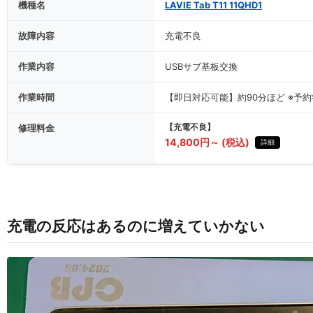
機種名
LAVIE Tab T11 11QHD1
故障内容
充電不良
作業内容
USBサブ基板交換
作業時間
【即日対応可能】約90分ほど ※予
修理料金
【充電不良】
14,800円～ (税込)
詳細
充電の反応はあるのに増えていかない