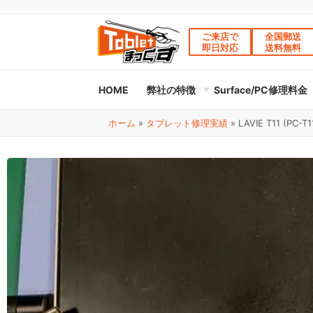
ご来店で
全国郵送
即日対応
送料無料
HOME
弊社の特徴
Surface/PC修理料金
ホーム
»
タブレット修理実績
»
LAVIE T11 