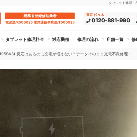
タブレット修理・Su
東京 代々木
総務省登録修理業者
0120-881-990
電波法/R000025 電気通信事業法/T000025
タブレット修理料金
対応機種
修理の流れ
店舗一覧
修
(PC-T1195BAS) 反応はあるのに充電が増えない？データそのまま充電不良修理！