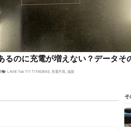
AS) 反応はあるのに充電が増えない？デー
績
LAVIE Tab T11 T1195/BAS
,
充電不良
,
滋賀
そ