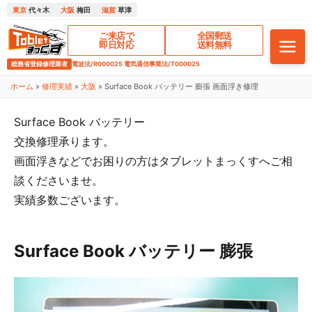
東京
代々木
大阪
梅田
滋賀
草津
ご来店で
全国郵送
即日対応
送料無料
総務省登録修理業者
電波法/R000025 電気通信事業法/T000025
ホーム
»
修理実績
»
大阪
»
Surface Book バッテリー 膨張 画面浮き修理
Surface Book バッテリー
交換修理承ります。
画面浮きなどでお困りの方は
タブレットまっくすへご相
談くださいませ。
実績多数ございます。
Surface Book バッテリー 膨張