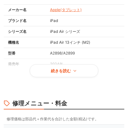
メーカー名
Apple(タブレット)
ブランド名
iPad
シリーズ名
iPad Air シリーズ
機種名
iPad Air 13インチ (M2)
型番
A2898/A2899
発売年
2024年
続きを読む
画面サイズ
13.0インチ
重量
約617g
OS
iPadOS 17
修理メニュー・料金
対応メモリ
8GB
スペースグレイ, スターライト, パープル,
本体カラー
ブルー