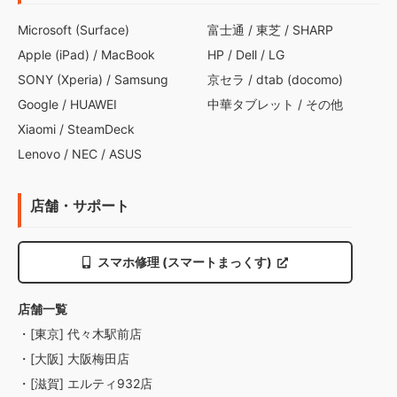
Microsoft (Surface)
富士通
/
東芝
/
SHARP
Apple (iPad)
/
MacBook
HP
/
Dell
/
LG
SONY (Xperia)
/
Samsung
京セラ
/
dtab (docomo)
Google
/
HUAWEI
中華タブレット
/
その他
Xiaomi
/
SteamDeck
Lenovo
/
NEC
/
ASUS
店舗・サポート
スマホ修理 (スマートまっくす)
店舗一覧
・[東京] 代々木駅前店
・[大阪] 大阪梅田店
・[滋賀] エルティ932店