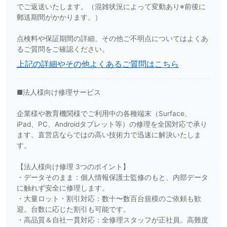
でご返送いたします。（混雑状況によって変動あり※前後に
郵送期間がかかります。）
点検料や保証期間の詳細、その他ご不明点についてはよくあ
るご質問をご確認ください。
上記の詳細やその他よくあるご質問はこちら
■法人様向け修理サービス
企業様や教育機関様でご利用中の各種端末（Surface、
iPad、PC、Androidタブレット等）の修理を全国対応で承り
ます。直営店ならではの高い技術力で迅速に解決いたしま
す。
【法人様向け修理 3つのポイント】
・データそのまま：個人情報保護士監修のもと、内部データ
に触れず安全に修理します。
・大量ロット・割引対応：数十〜数百台規模のご依頼も歓
迎。台数に応じた割引も可能です。
・高品質＆自社一貫対応：全修理スタッフが正社員。高難度