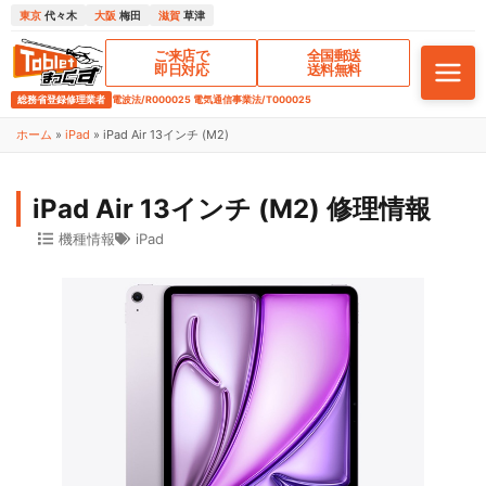
東京
代々木
大阪
梅田
滋賀
草津
ご来店で
全国郵送
即日対応
送料無料
総務省登録修理業者
電波法/R000025 電気通信事業法/T000025
ホーム
»
iPad
»
iPad Air 13インチ (M2)
iPad Air 13インチ (M2) 修理情報
機種情報
iPad