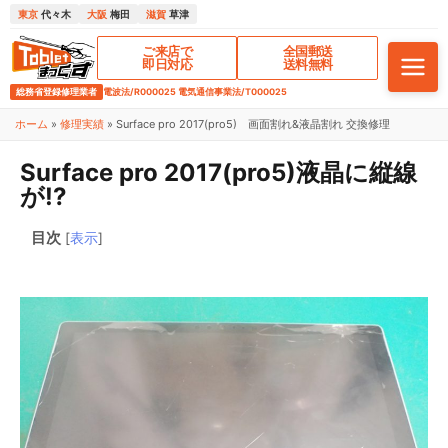
東京
代々木
大阪
梅田
滋賀
草津
ご来店で
全国郵送
即日対応
送料無料
総務省登録修理業者
電波法/R000025 電気通信事業法/T000025
ホーム
»
修理実績
»
Surface pro 2017(pro5) 画面割れ&液晶割れ 交換修理
Surface pro 2017(pro5)液晶に縦線
が!?
目次
[
表示
]